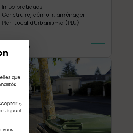
Infos pratiques
Construire, démolir, aménager
Plan Local d'Urbanisme (PLU)
 savoir plus
on
elles que
nalités
ccepter »,
n cliquant
n vous