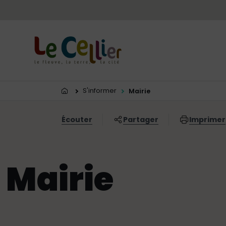
Menu principal
Contenus
Panneau de gestion des cookies
Vous êtes ici:
S'informer
Mairie
Écouter
Partager
Imprimer
Mairie