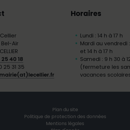
t
Horaires
Cellier
Lundi : 14 h à 17 h
 Bel-Air
Mardi au vendredi : 
CELLIER
et 14 h à 17 h
 25 40 18
Samedi : 9 h 30 à 1
0 25 31 35
(fermeture les sa
mairie(at)lecellier.fr
vacances scolaire
Plan du site
Politique de protection des données
Mentions légales