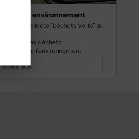
échets et environnement
Point de collecte "Déchets Verts" au
Cellier
Gestion des déchets
Action pour l'environnement
 savoir plus