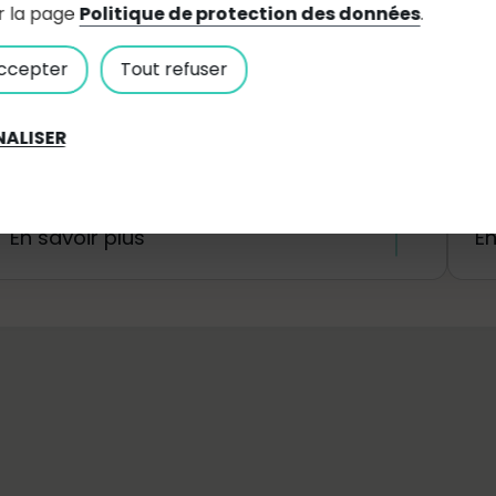
r la page
Politique de protection des données
.
Salles et équipements
D
ccepter
Tout refuser
municipaux
Salles et terrains de tennis à louer
ALISER
Bâtiments
En savoir plus
En