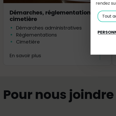
rendez su
Démarches, réglementations et
Tout a
cimetière
Démarches administratives
PERSONN
Réglementations
Cimetière
En savoir plus
Pour nous joindre