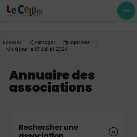
Menu principal
Contenus
Panneau de gestion des cookies
Vous êtes ici:
Écouter
Partager
Imprimer
Mis à jour le 16 Juillet 2024
Annuaire des
associations
Rechercher une
association