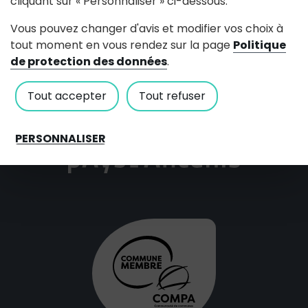
cliquant sur « Personnaliser » ci-dessous.
Tél : 02.40.25.40.18
Contactez nous
Vous pouvez changer d'avis et modifier vos choix à
Horaires d'accueil
tout moment en vous rendez sur la page
Politique
de protection des données
.
Lundi : 14 h à 17 h
Mardi au vendredi : 9 h à 12 h / 14 h à 17 h
Tout accepter
Tout refuser
Samedi : 9 h 30 à 12 h 30 (fermeture les samedis des
vacances scolaires)
PERSONNALISER