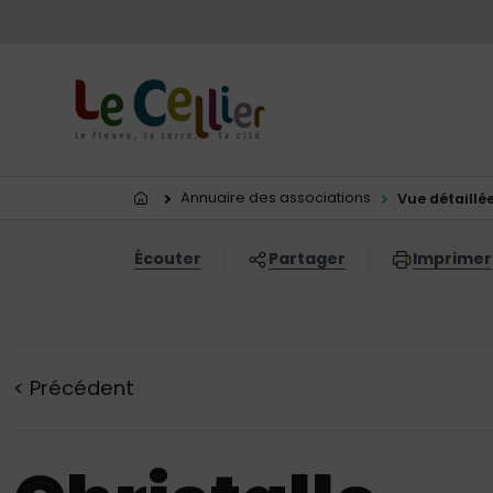
Menu principal
Contenus
Panneau de gestion des cookies
Vous êtes ici:
Annuaire des associations
Vue détaillé
Écouter
Partager
Imprimer
<
Précédent