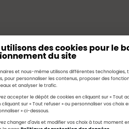
utilisons des cookies pour le b
ion, scolarisation des enfants du Sénégal
ionnement du site
s d’alphabétisation
primaires de santé dans les villages défavorisés 
naires et nous-même utilisons différentes technologies, t
 financier et moral d’enfants hospitalisés
es, pour personnaliser les contenus, proposer des fonction
g familial
seaux et analyser le trafic.
ez accepter le dépôt de cookies en cliquant sur « Tout a
 cliquant sur « Tout refuser » ou personnaliser vos choix e
onnaliser » ci-dessous.
ez changer d'avis et modifier vos choix à tout moment e