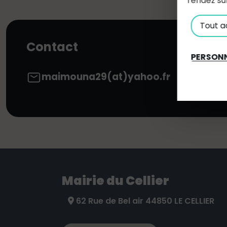
rendez su
Tout a
Contact
PERSONN
maimouna29(at)yahoo.fr
Mairie du Cellier
62 Rue de Bel air 44850 LE CELLIER