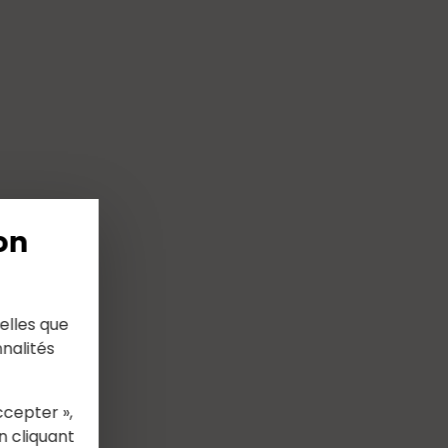
on
elles que
nalités
ccepter »,
n cliquant