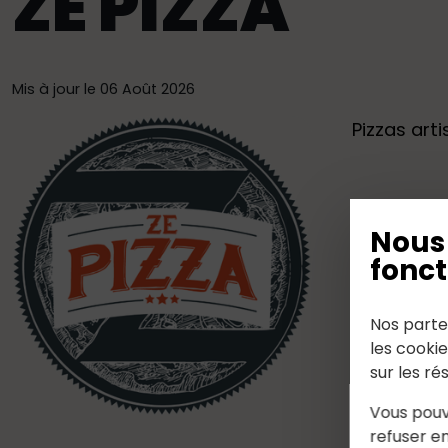
ZE PIZZA
Mis à jour le 06 Août 2026
Pizzas art
Nous 
fonct
Nos parte
les cooki
sur les ré
Vous pouv
refuser en