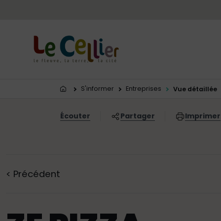
Menu principal
Contenus
Panneau de gestion des cookies
Vous êtes ici:
S'informer
Entreprises
Vue détaillée
Écouter
Partager
Imprimer
<
Précédent