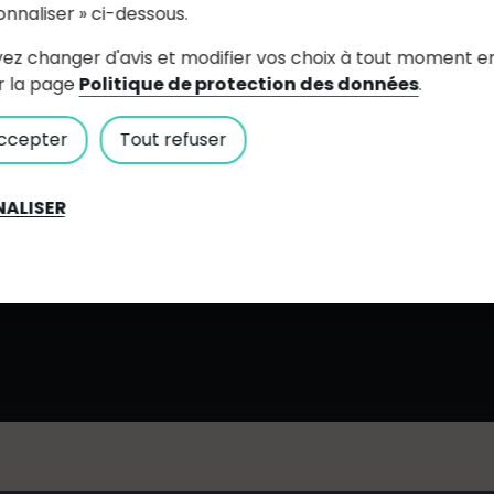
onnaliser » ci-dessous.
ez changer d'avis et modifier vos choix à tout moment e
r la page
Politique de protection des données
.
ccepter
Tout refuser
 OUDON
zepizza.nathalie
ALISER
06 74 15 81 59
Voir le site interne