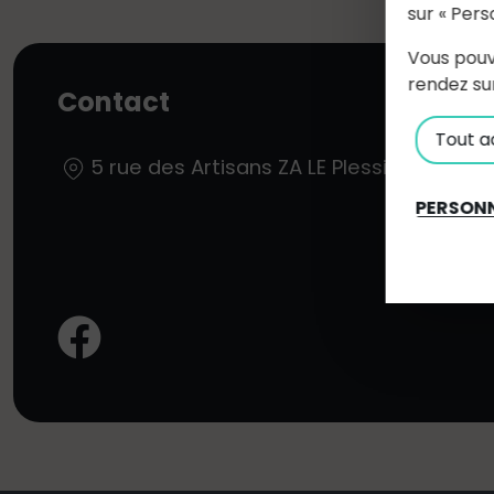
sur « Pers
Vous pouv
rendez su
Contact
Tout a
5 rue des Artisans ZA LE Plessis 44 521
PERSONN
Facebook: