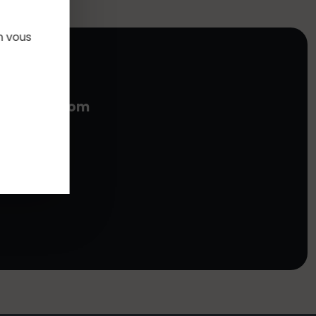
n vous
(at)gmail.com
t