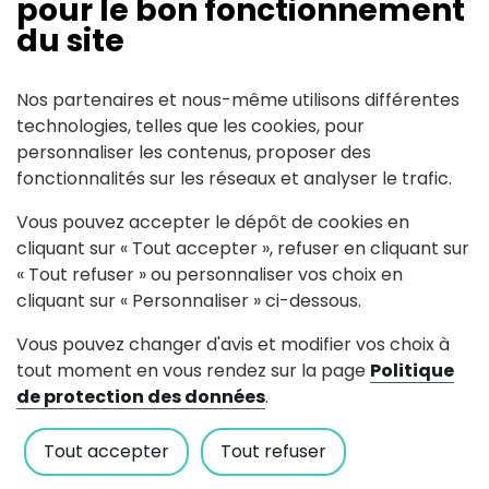
pour le bon fonctionnement
vases
du site
coupes
tasses
etc
Nos partenaires et nous-même utilisons différentes
technologies, telles que les cookies, pour
personnaliser les contenus, proposer des
fonctionnalités sur les réseaux et analyser le trafic.
Contact
Vous pouvez accepter le dépôt de cookies en
cliquant sur « Tout accepter », refuser en cliquant sur
« Tout refuser » ou personnaliser vos choix en
58 allée des Coulées - La
cliquant sur « Personnaliser » ci-dessous.
Vinalière
Vous pouvez changer d'avis et modifier vos choix à
hello(at)studioantoniamaria.com
tout moment en vous rendez sur la page
Politique
Voir le site internet
de protection des données
.
Tout accepter
Tout refuser