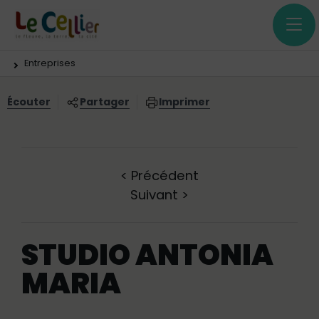
Menu principal
Contenus
Panneau de gestion des cookies
Vous êtes ici:
Entreprises
Écouter
Partager
Imprimer
<
Précédent
Suivant
>
STUDIO ANTONIA
MARIA