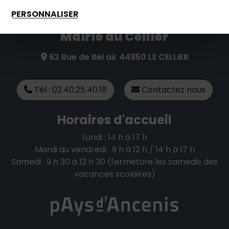
PERSONNALISER
Mairie du Cellier
62 Rue de Bel air 44850 LE CELLIER
Tél : 02.40.25.40.18
Contactez nous
Horaires d'accueil
Lundi : 14 h à 17 h
Mardi au vendredi : 9 h à 12 h / 14 h à 17 h
Samedi : 9 h 30 à 12 h 30 (fermeture les samedis des
vacances scolaires)