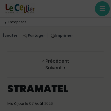
Menu principal
Contenus
Panneau de gestion des cookies
Vous êtes ici:
Entreprises
Écouter
Partager
Imprimer
<
Précédent
Suivant
>
STRAMATEL
Mis à jour le 07 Août 2026