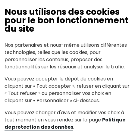
Horaires :
Nous utilisons des cookies
pour le bon fonctionnement
Du lundi au vendredi : 8 h 15 – 12 h et 13 h
du site
30 – 17 h 15
Nos partenaires et nous-même utilisons différentes
technologies, telles que les cookies, pour
personnaliser les contenus, proposer des
fonctionnalités sur les réseaux et analyser le trafic.
Contact
Vous pouvez accepter le dépôt de cookies en
cliquant sur « Tout accepter », refuser en cliquant sur
Z.A de Bel-Air
« Tout refuser » ou personnaliser vos choix en
stramatel(at)stramatel.com
cliquant sur « Personnaliser » ci-dessous.
02 40 25 46 90
Vous pouvez changer d'avis et modifier vos choix à
tout moment en vous rendez sur la page
Politique
Voir le site internet
de protection des données
.