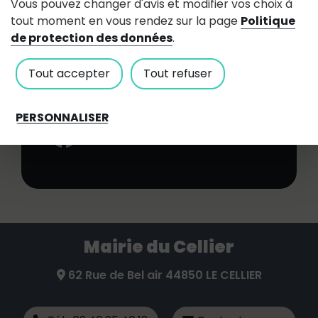
Vous pouvez changer d'avis et modifier vos choix à
Z.A. Les Relandières - 1 allée de
tout moment en vous rendez sur la page
Politique
la Roseraie
de protection des données
.
fourcherot(at)live.fr
Tout accepter
Tout refuser
06 14 76 33 02
Facebook:
PERSONNALISER
Mairie du Cellier
62 Rue de Bel air 44850 LE CELLIER