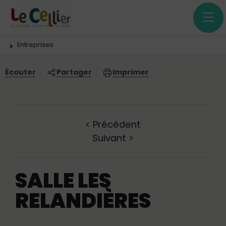
Menu principal
Contenus
Panneau de gestion des cookies
Vous êtes ici:
Entreprises
Écouter
Partager
Imprimer
<
Précédent
Suivant
>
SALLE LES
RELANDIÈRES