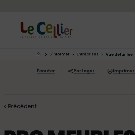
Menu principal
Contenus
Panneau de gestion des cookies
Vous êtes ici:
S'informer
Entreprises
Vue détaillée
Écouter
Partager
Imprimer
<
Précédent