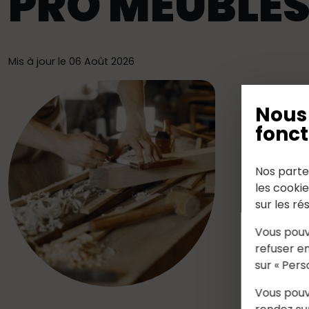
PRO MEUBLE
Mis à jour le 06 Août 2026
Nous 
fonct
Nos parte
les cooki
sur les ré
Vous pouv
refuser en
sur « Pers
Vous pouv