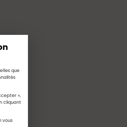
on
elles que
nalités
ccepter »,
n cliquant
n vous