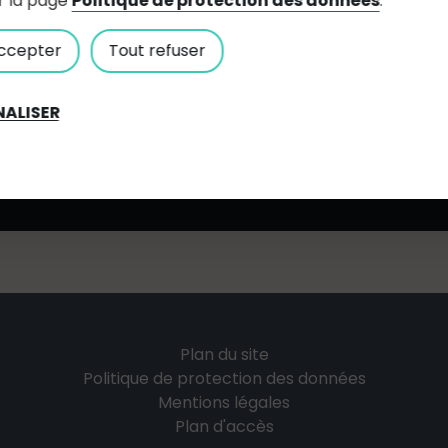
r la page
Politique de protection des données
.
ccepter
Tout refuser
ALISER
 Roseraie
06 32 79 81 43
Plan du site
Politique de protection des données
Mentions légales
Plan d'accès