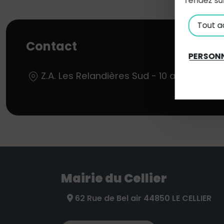
rendez su
Tout a
Contact
PERSONN
Z.A. Les Relandières Sud - 10 allée de la
Mairie du Cellier
62 Rue de Bel air 44850 LE CELLIER