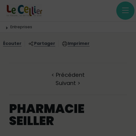
Menu principal
Contenus
Panneau de gestion des cookies
Vous êtes ici:
Entreprises
Écouter
Partager
Imprimer
<
Précédent
Suivant
>
PHARMACIE
SEILLER