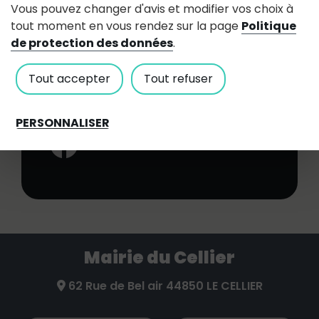
Vous pouvez changer d'avis et modifier vos choix à
8 cours de l'Europe
tout moment en vous rendez sur la page
Politique
pharmacie.seiller(at)orange.fr
de protection des données
.
02 40 25 42 27
Tout accepter
Tout refuser
Voir le site internet
PERSONNALISER
Facebook:
Mairie du Cellier
62 Rue de Bel air 44850 LE CELLIER