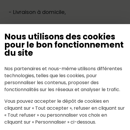
- Livraison à domicile,
- Entretiens pharmaceutiques.
Nous utilisons des cookies
pour le bon fonctionnement
Horaires d’ouverture :
du site
Du lundi au vendredi : 9h – 12h30 / 14h30 –
19h30
Nos partenaires et nous-même utilisons différentes
technologies, telles que les cookies, pour
Le samedi : 9h – 13h
personnaliser les contenus, proposer des
fonctionnalités sur les réseaux et analyser le trafic.
Vous pouvez accepter le dépôt de cookies en
cliquant sur « Tout accepter », refuser en cliquant sur
« Tout refuser » ou personnaliser vos choix en
Contact
cliquant sur « Personnaliser » ci-dessous.