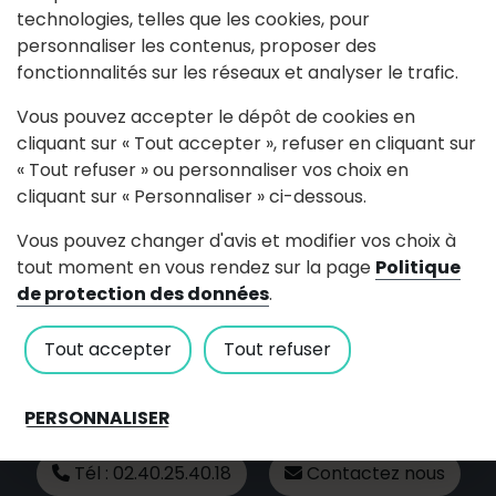
technologies, telles que les cookies, pour
55 route des Funeries -
personnaliser les contenus, proposer des
Launay
fonctionnalités sur les réseaux et analyser le trafic.
erpccanin(at)gmail.com
Vous pouvez accepter le dépôt de cookies en
06 34 67 43 71
cliquant sur « Tout accepter », refuser en cliquant sur
« Tout refuser » ou personnaliser vos choix en
Voir le site internet
cliquant sur « Personnaliser » ci-dessous.
Vous pouvez changer d'avis et modifier vos choix à
tout moment en vous rendez sur la page
Politique
de protection des données
.
Tout accepter
Tout refuser
Mairie du Cellier
62 Rue de Bel air 44850 LE CELLIER
PERSONNALISER
Tél : 02.40.25.40.18
Contactez nous