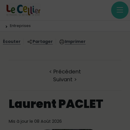
Menu principal
Contenus
Panneau de gestion des cookies
Vous êtes ici:
Entreprises
Écouter
Partager
Imprimer
<
Précédent
Suivant
>
Laurent PACLET
Mis à jour le 08 Août 2026