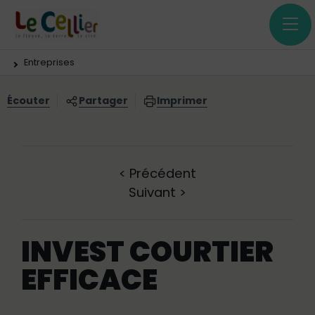
Menu principal
Contenus
Panneau de gestion des cookies
Vous êtes ici:
Entreprises
Écouter
Partager
Imprimer
<
Précédent
Suivant
>
INVEST COURTIER
EFFICACE