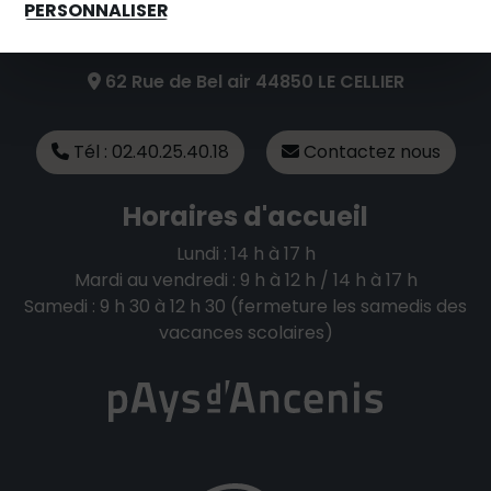
PERSONNALISER
Mairie du Cellier
62 Rue de Bel air 44850 LE CELLIER
Tél : 02.40.25.40.18
Contactez nous
Horaires d'accueil
Lundi : 14 h à 17 h
Mardi au vendredi : 9 h à 12 h / 14 h à 17 h
Samedi : 9 h 30 à 12 h 30 (fermeture les samedis des
vacances scolaires)