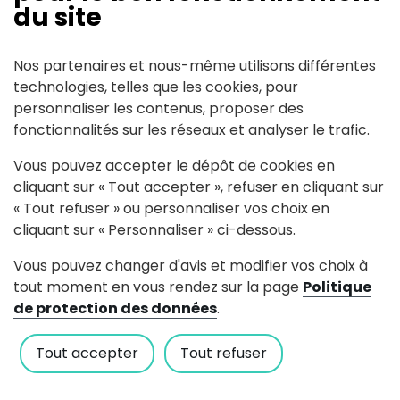
du site
Nos partenaires et nous-même utilisons différentes
technologies, telles que les cookies, pour
Contact
personnaliser les contenus, proposer des
fonctionnalités sur les réseaux et analyser le trafic.
plouzin.invest(at)orange.fr
Vous pouvez accepter le dépôt de cookies en
06 67 94 45 17
cliquant sur « Tout accepter », refuser en cliquant sur
« Tout refuser » ou personnaliser vos choix en
Voir le site internet
cliquant sur « Personnaliser » ci-dessous.
Vous pouvez changer d'avis et modifier vos choix à
Facebook:
tout moment en vous rendez sur la page
Politique
de protection des données
.
Tout accepter
Tout refuser