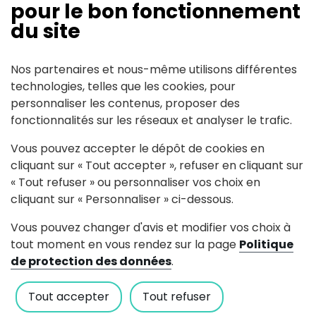
pour le bon fonctionnement
Gîte homologué 4 épis par Gîtes de
du site
France :
https://www.gite-
leclossaintmartin.fr
Nos partenaires et nous-même utilisons différentes
technologies, telles que les cookies, pour
personnaliser les contenus, proposer des
fonctionnalités sur les réseaux et analyser le trafic.
Contact
Vous pouvez accepter le dépôt de cookies en
cliquant sur « Tout accepter », refuser en cliquant sur
« Tout refuser » ou personnaliser vos choix en
8 rue des Grands Coteaux
cliquant sur « Personnaliser » ci-dessous.
bruno.didier2(at)wanadoo.fr
Vous pouvez changer d'avis et modifier vos choix à
06 14 02 28 20
tout moment en vous rendez sur la page
Politique
de protection des données
.
Voir le site internet
Tout accepter
Tout refuser