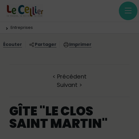
Menu principal
Contenus
Panneau de gestion des cookies
Vous êtes ici:
Entreprises
Écouter
Partager
Imprimer
<
Précédent
Suivant
>
GÎTE "LE CLOS
SAINT MARTIN"