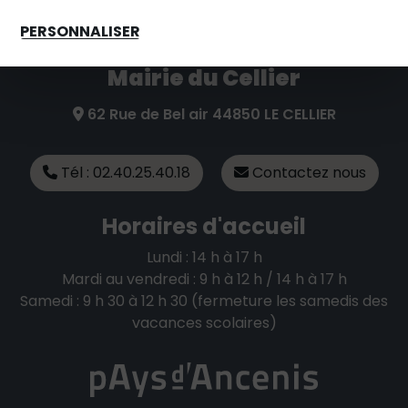
PERSONNALISER
Mairie du Cellier
62 Rue de Bel air 44850 LE CELLIER
Tél : 02.40.25.40.18
Contactez nous
Horaires d'accueil
Lundi : 14 h à 17 h
Mardi au vendredi : 9 h à 12 h / 14 h à 17 h
Samedi : 9 h 30 à 12 h 30 (fermeture les samedis des
vacances scolaires)