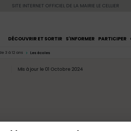
SITE INTERNET OFFICIEL DE LA MAIRIE LE CELLIER
DÉCOUVRIR ET SORTIR
S'INFORMER
PARTICIPER
de 3 à 12 ans
Les écoles
Mis à jour le 01 Octobre 2024