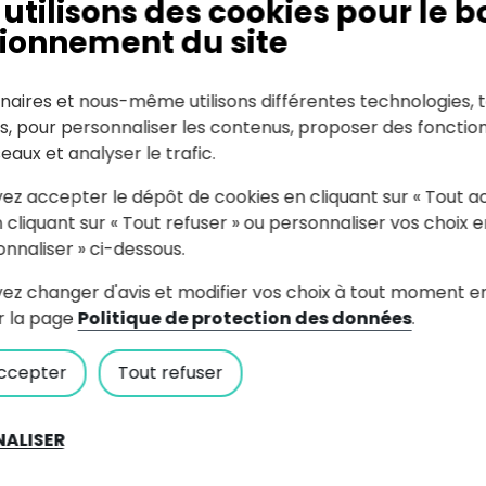
utilisons des cookies pour le b
ionnement du site
naires et nous-même utilisons différentes technologies, t
es, pour personnaliser les contenus, proposer des fonction
seaux et analyser le trafic.
ez accepter le dépôt de cookies en cliquant sur « Tout a
 cliquant sur « Tout refuser » ou personnaliser vos choix e
onnaliser » ci-dessous.
ez changer d'avis et modifier vos choix à tout moment e
r la page
Politique de protection des données
.
Inscriptions / dérogations
ccepter
Tout refuser
En savoir plus
ALISER