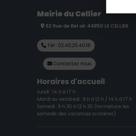
Mairie du Cellier
62 Rue de Bel air 44850 LE CELLIER
Tél : 02.40.25.40.18
Contactez nous
Horaires d'accueil
Lundi : 14 h à 17 h
Mardi au vendredi : 9 h à 12 h / 14 h à 17 h
Samedi : 9 h 30 à 12 h 30 (fermeture les
samedis des vacances scolaires)