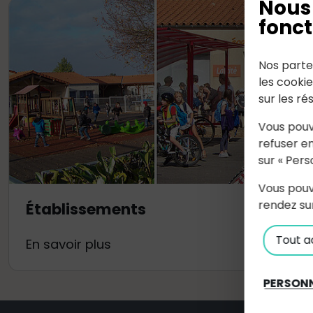
Nous 
fonct
Nos parte
les cooki
sur les ré
Vous pouv
refuser en
sur « Pers
Vous pouv
rendez su
Établissements
Tout a
En savoir plus
PERSONN