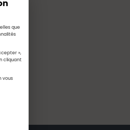
on
elles que
nalités
ccepter »,
n cliquant
n vous