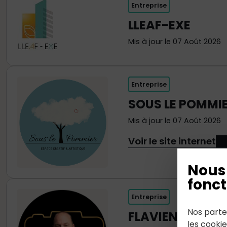
Entreprise
LLEAF-EXE
Mis à jour le 07 Août 2026
Entreprise
SOUS LE POMMIER
Mis à jour le 07 Août 2026
Voir le site internet
Nous 
fonct
Entreprise
Nos parte
FLAVIEN PHOTO
les cooki