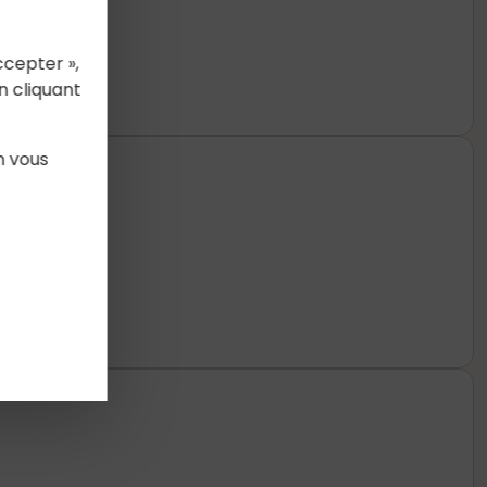
ccepter »,
n cliquant
n vous