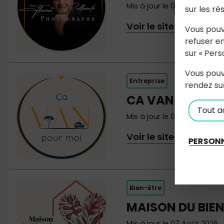
Mis à jour le 07 Août 2026
sur les ré
Voir le site internet
Vous pouv
refuser en
sur « Pers
Vous pouv
Entreprise
rendez su
CA VAN POUR M
Tout a
Mis à jour le 07 Août 2026
Voir le site internet
PERSONN
Bien-être
MAISON DU BIE
Mis à jour le 07 Août 2026