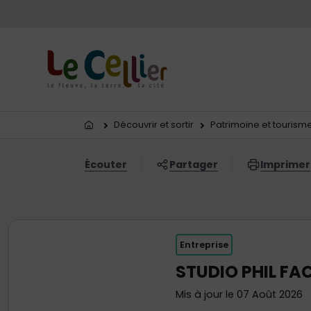
Menu principal
Contenus
Panneau de gestion des cookies
Vous êtes ici:
Découvrir et sortir
Patrimoine et tourism
Écouter
Partager
Imprimer
Entreprise
STUDIO PHIL FA
Mis à jour le 07 Août 2026