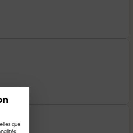
on
elles que
nalités