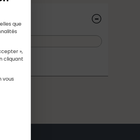
elles que
nalités
ccepter »,
n cliquant
n vous