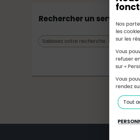
fonct
Rechercher un service
Nos parte
les cooki
sur les ré
Vous pouv
refuser en
sur « Pers
Vous pouv
rendez su
Tout a
PERSONN