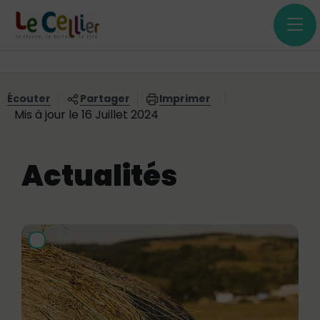
Menu principal
Contenus
Panneau de gestion des cookies
Vous êtes ici:
Écouter
Partager
Imprimer
Mis à jour le 16 Juillet 2024
Actualités