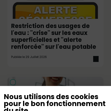
Restriction des usages de
l'eau : "crise" sur les eaux
superficielles et "alerte
renforcée" sur l'eau potable
Publiée le 29 Juillet 2026
Nous utilisons des cookies
pour le bon fonctionnement
du site